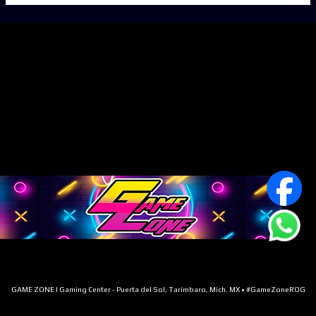
a
d
a
s
Con tecnología de Blogger
GAME ZONE | Gaming Center - Puerta del Sol, Tarímbaro, Mich. MX • #GameZoneROG